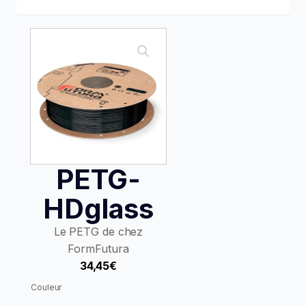
PETG-
HDglass
Le PETG de chez
FormFutura
34,45
€
Alternative:
Couleur