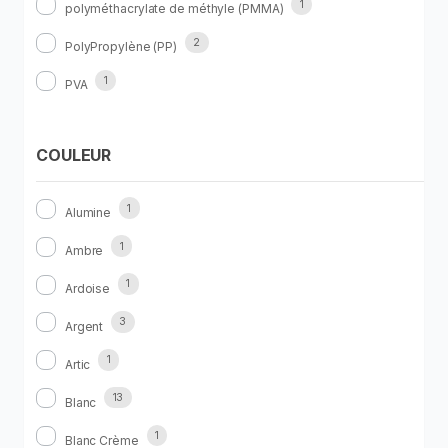
1
polyméthacrylate de méthyle (PMMA)
2
PolyPropylène (PP)
1
PVA
COULEUR
1
Alumine
1
Ambre
1
Ardoise
3
Argent
1
Artic
13
Blanc
1
Blanc Crème