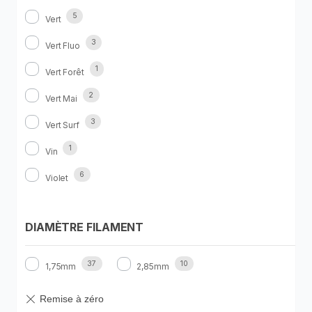
5
Vert
3
Vert Fluo
1
Vert Forêt
2
Vert Mai
3
Vert Surf
1
Vin
6
Violet
DIAMÈTRE FILAMENT
37
10
1,75mm
2,85mm