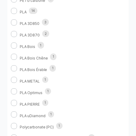
PETG carbone
14
PLA
3
PLA 3D850
2
PLA 3D870
1
PLA Bois
1
PLA Bois Chêne
1
PLA Bois Érable
1
PLA METAL
1
PLA Optimus
1
PLA PIERRE
1
PLA uDiamond
1
Polycarbonate (PC)