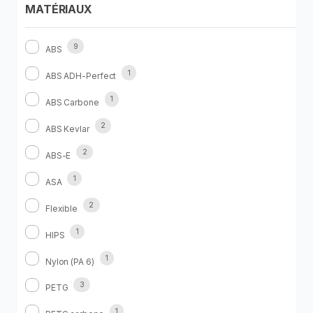
MATÉRIAUX
9
ABS
1
ABS ADH-Perfect
1
ABS Carbone
2
ABS Kevlar
2
ABS-E
1
ASA
2
Flexible
1
HIPS
1
Nylon (PA 6)
3
PETG
1