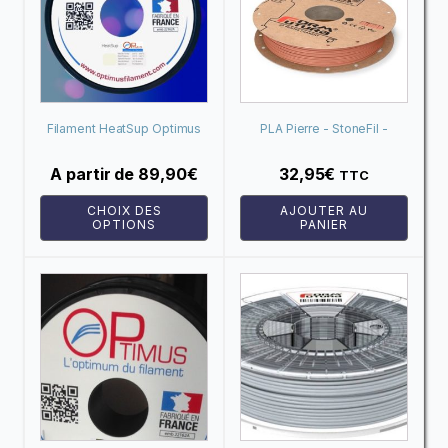
plusieurs
variations.
Les
options
peuvent
Filament HeatSup Optimus
PLA Pierre - StoneFil -
être
Terracotta (Terre cuite)
choisies
A partir de
89,90
€
32,95
€
TTC
sur
CHOIX DES
AJOUTER AU
la
OPTIONS
PANIER
page
du
Ce
produit
produit
a
plusieurs
variations.
Les
options