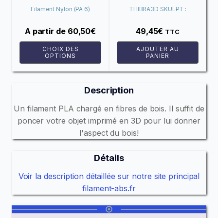
peuvent
Filament Nylon (PA 6)
THIBRA3D SKULPT :
être
Optimus
filament modelable
choisies
A partir de
60,50
€
49,45
€
TTC
sur
CHOIX DES
AJOUTER AU
la
OPTIONS
PANIER
page
du
Description
produit
Un filament PLA chargé en fibres de bois. Il suffit de
poncer votre objet imprimé en 3D pour lui donner
l'aspect du bois!
Détails
Voir la description détaillée sur notre site principal
filament-abs.fr