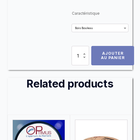
Alternative:
Caractéristique
quantité
AJOUTER
de
AU PANIER
PLA
Bois
EasyWood
Related products
Ce
produit
a