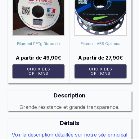
a
a
plusieurs
plusieurs
variations.
variations.
Les
Les
options
options
peuvent
peuvent
Filament PETg fibres de
Filament ABS Optimus
être
être
carbone OPtimus
choisies
choisies
A partir de
49,90
€
A partir de
27,90
€
sur
sur
CHOIX DES
CHOIX DES
la
la
OPTIONS
OPTIONS
page
page
du
du
Description
produit
produit
Grande résistance et grande transparence.
Détails
Voir la description détaillée sur notre site principal