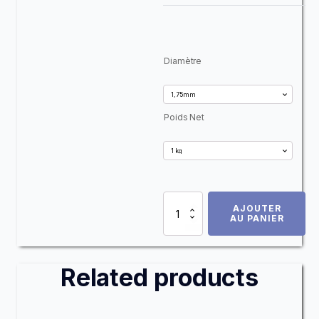
Alternative:
Diamètre
Poids Net
quantité
AJOUTER
de
AU PANIER
Polycarbonate
Optimus
(PC)
Related products