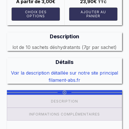
choisies
A partir de
3,00
€
23,90
€
TTC
sur
CHOIX DES
AJOUTER AU
la
OPTIONS
PANIER
page
du
Description
produit
lot de 10 sachets déshydratants (7gr par sachet)
Détails
Voir la description détaillée sur notre site principal
filament-abs.fr
DESCRIPTION
INFORMATIONS COMPLÉMENTAIRES