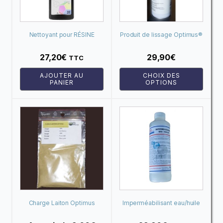
Les
options
peuvent
Nettoyant pour RÉSINE
Produit de lissage Optimus®
être
imprimante 3D SAKATA3D
choisies
27,20
€
29,90
€
TTC
sur
AJOUTER AU
CHOIX DES
la
PANIER
OPTIONS
page
du
Ce
produit
produit
a
plusieurs
variations.
Les
options
peuvent
Charge Laiton Optimus
Imperméabilisant eau/huile
être
Optimus