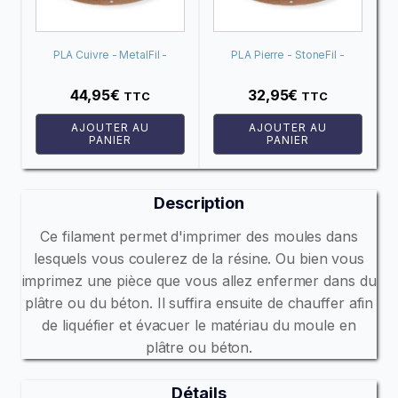
PLA Cuivre - MetalFil -
PLA Pierre - StoneFil -
Classic Copper
Terracotta (Terre cuite)
44,95
€
32,95
€
TTC
TTC
AJOUTER AU
AJOUTER AU
PANIER
PANIER
Description
Ce filament permet d'imprimer des moules dans
lesquels vous coulerez de la résine. Ou bien vous
imprimez une pièce que vous allez enfermer dans du
plâtre ou du béton. Il suffira ensuite de chauffer afin
de liquéfier et évacuer le matériau du moule en
plâtre ou béton.
Détails