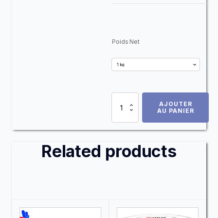
Alternative:
Poids Net
quantité
AJOUTER
de
AU PANIER
MOLDLAY
Filament
pour
Related products
moule
à
la
cire
perdue
Ce