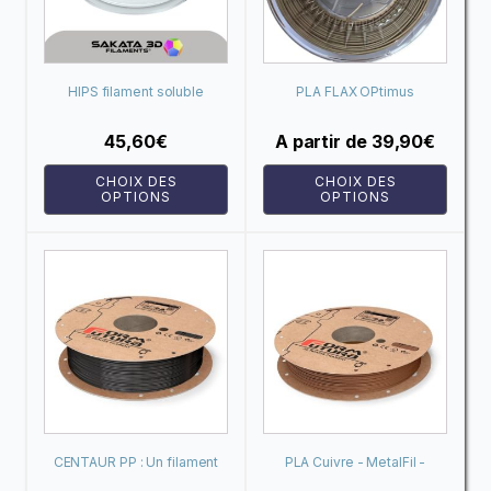
variations.
variations.
Les
Les
options
options
peuvent
peuvent
HIPS filament soluble
PLA FLAX OPtimus
être
être
choisies
choisies
45,60
€
A partir de
39,90
€
sur
sur
CHOIX DES
CHOIX DES
la
la
OPTIONS
OPTIONS
page
page
du
du
produit
produit
CENTAUR PP : Un filament
PLA Cuivre - MetalFil -