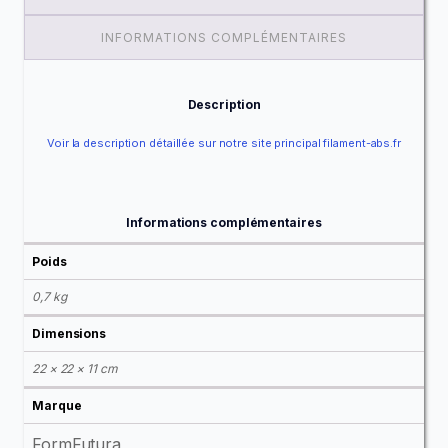
INFORMATIONS COMPLÉMENTAIRES
Description
Voir la description détaillée sur notre site principal filament-abs.fr
Informations complémentaires
Poids
0,7 kg
Dimensions
22 × 22 × 11 cm
Marque
FormFutura