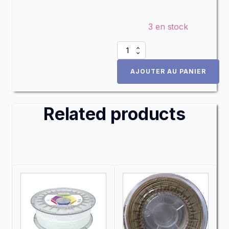
3 en stock
Alternative:
quantité
de
PVA
AJOUTER AU PANIER
AquaSolve
Related products
Ce
Ce
produit
produit
a
a
plusieurs
plusieurs