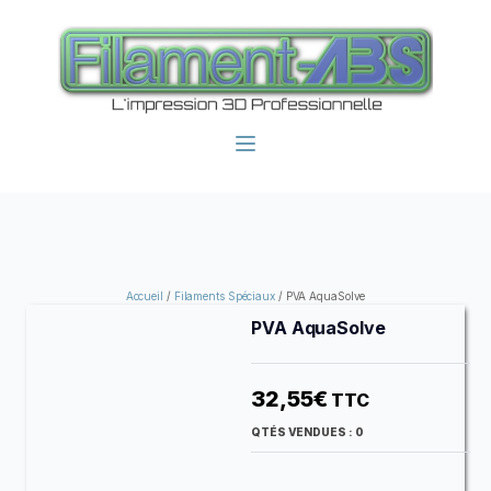
Accueil
/
Filaments Spéciaux
/ PVA AquaSolve
PVA AquaSolve
32,55
€
TTC
QTÉS VENDUES :
0