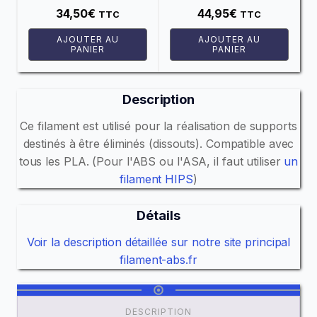
polypropylène haute
Classic Copper
34,50
€
44,95
€
TTC
TTC
performance
AJOUTER AU
AJOUTER AU
PANIER
PANIER
Description
Ce filament est utilisé pour la réalisation de supports
destinés à être éliminés (dissouts). Compatible avec
tous les PLA. (Pour l'ABS ou l'ASA, il faut utiliser
un
filament HIPS
)
Détails
Voir la description détaillée sur notre site principal
filament-abs.fr
DESCRIPTION